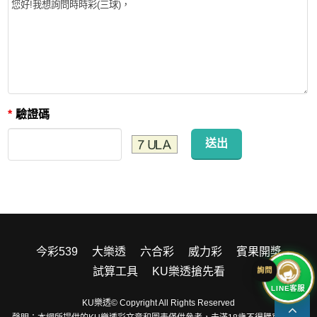
*
驗證碼
送出
今彩539
大樂透
六合彩
威力彩
賓果開獎
試算工具
KU樂透搶先看
LINE客服
KU樂透© Copyright All Rights Reserved