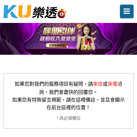
如果您對我們的服務項目有疑問，請
來信
或
來電
洽
詢，我們會盡快的回覆您。
如果您有特殊留言規範，請在這裡備註，並且會顯示
在前台這裡的位置！
* 為必填欄位