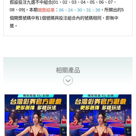
假設投注九選不中組合[01、02、03、04、05、06、07、
08、09]，本期
：
，所開出的5
開獎結果
06、24、30、31、38
個開獎號碼中有1個號碼與投注組合內的號碼相同，即無中
獎。
相關產品