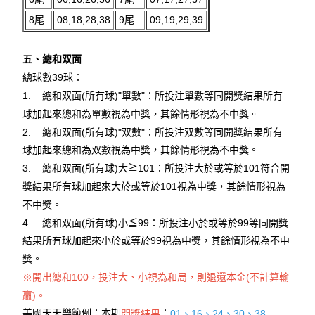
8尾
08,18,28,38
9尾
09,19,29,39
五、總和双面
總球數39球：
1. 總和双面(所有球)"單數"：所投注單數等同開獎結果所有
球加起來總和為單數視為中獎，其餘情形視為不中獎。
2. 總和双面(所有球)"双數"：所投注双數等同開獎結果所有
球加起來總和為双數視為中獎，其餘情形視為不中獎。
3. 總和双面(所有球)大≧101：所投注大於或等於101符合開
獎結果所有球加起來大於或等於101視為中獎，其餘情形視為
不中獎。
4. 總和双面(所有球)小≦99：所投注小於或等於99等同開獎
結果所有球加起來小於或等於99視為中獎，其餘情形視為不中
獎。
※開出總和100，投注大、小視為和局，則退還本金(不計算輸
贏)。
美國天天樂範例：本期
：
開獎結果
01、16、24、30、38