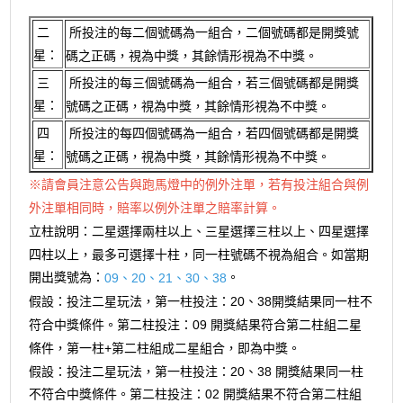
所投注的每二個號碼為一組合，二個號碼都是開獎號
二
星：
碼之正碼，視為中獎，其餘情形視為不中獎。
所投注的每三個號碼為一組合，若三個號碼都是開獎
三
星：
號碼之正碼，視為中獎，其餘情形視為不中獎。
所投注的每四個號碼為一組合，若四個號碼都是開獎
四
星：
號碼之正碼，視為中獎，其餘情形視為不中獎。
※請會員注意公告與跑馬燈中的例外注單，若有投注組合與例
外注單相同時，賠率以例外注單之賠率計算。
立柱說明：二星選擇兩柱以上、三星選擇三柱以上、四星選擇
四柱以上，最多可選擇十柱，同一柱號碼不視為組合。如當期
開出獎號為：
。
09、20、21、30、38
假設：投注二星玩法，第一柱投注：20、38開獎結果同一柱不
符合中獎條件。第二柱投注：09 開獎結果符合第二柱組二星
條件，第一柱+第二柱組成二星組合，即為中獎。
假設：投注二星玩法，第一柱投注：20、38 開獎結果同一柱
不符合中獎條件。第二柱投注：02 開獎結果不符合第二柱組