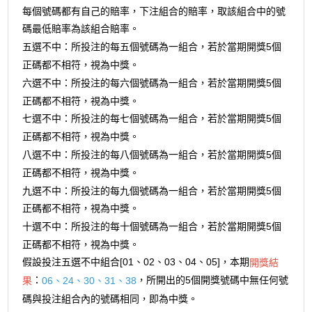
每個號碼都有自己的賠率，下注組合的賠率，取該組合中的號
碼最低賠率為該組合賠率。
五選不中：所投注的每五個號碼為一組合，若於當期開獎5個
正碼都不相符，視為中獎。
六選不中：所投注的每六個號碼為一組合，若於當期開獎5個
正碼都不相符，視為中獎。
七選不中：所投注的每七個號碼為一組合，若於當期開獎5個
正碼都不相符，視為中獎。
八選不中：所投注的每八個號碼為一組合，若於當期開獎5個
正碼都不相符，視為中獎。
九選不中：所投注的每九個號碼為一組合，若於當期開獎5個
正碼都不相符，視為中獎。
十選不中：所投注的每十個號碼為一組合，若於當期開獎5個
正碼都不相符，視為中獎。
假設投注五選不中組合[01、02、03、04、05]，本期
開獎結
：
，所開出的5個開獎號碼中無任何號
果
06、24、30、31、38
碼與投注組合內的號碼相同，即為中獎。