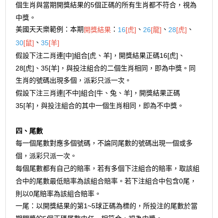
個生肖與當期開獎結果的5個正碼的所有生肖都不符合，視為
中獎。
美國天天樂範例：本期
：
、
、
、
開獎結果
16
[虎]
26
[龍]
28
[虎]
、
30
[鼠]
35
[羊]
假設下注二肖連[中]組合[虎、羊]，開獎結果正碼16[虎]、
28[虎]、35[羊]，與投注組合的二個生肖相同，即為中獎。同
生肖的號碼出現多個，派彩只派一次。
假設下注三肖連[不中]組合[牛、兔、羊]，開獎結果正碼
35[羊]，與投注組合的其中一個生肖相同，即為不中獎。
四、尾數
每一個尾數對應多個號碼，不論同尾數的號碼出現一個或多
個，派彩只派一次。
每個尾數都有自己的賠率，若有多個下注組合的賠率，取該組
合中的尾數最低賠率為該組合賠率。若下注組合中包含0尾，
則以0尾賠率為該組合賠率。
一尾：以開獎結果的第1~5球正碼為標的，所投注的尾數於當