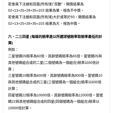
若會員下注總和双面(所有球)"双數"，開獎結果為
02+13+25+28+35=103 結果為單，視為不中獎。
若會員下注總和双面(所有球)大於或等於93，開獎結果為
02+13+25+28+35=103 結果為大，視為中獎。
六、二三四星 (每碰的賠率是以所選球號賠率取賠率最低的計
算)
例如：
二星號碼05賠率為60倍，其餘號碼賠率為65倍。當號碼05與
其他號碼組合成的二星(二個號碼為一個組合)賠率以60倍計
算；
三星號碼10賠率為600倍，其餘號碼賠率為800倍。當號碼10
與其他號碼組合成的三星(三個號碼為一個組合)賠率以600倍
計算；
四星號碼22賠率為10000倍，其餘號碼賠率為12000倍。當號
碼22與其他號碼組合成的四星(四個號碼為一個組合)賠率以
10000倍計算。