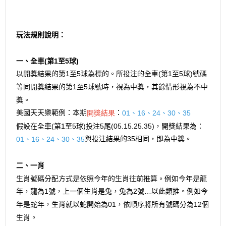
玩法規則說明：
一、全車(第1至5球)
以開獎結果的第1至5球為標的。所投注的全車(第1至5球)號碼
等同開獎結果的第1至5球號時，視為中獎，其餘情形視為不中
獎。
美國天天樂範例：本期
：
開獎結果
01、16、24、30、35
假設在全車(第1至5球)投注5尾(05.15.25.35)，開獎結果為：
與投注結果的35相同，即為中獎。
01、16、24、30、35
二、一肖
生肖號碼分配方式是依照今年的生肖往前推算。例如今年是龍
年，龍為1號，上一個生肖是兔，兔為2號…以此類推。例如今
年是蛇年，生肖就以蛇開始為01，依順序將所有號碼分為12個
生肖。