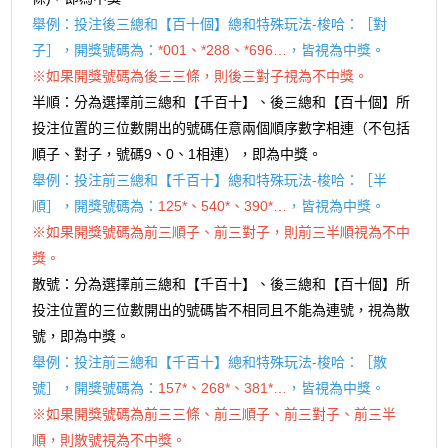
舉例：投注後三總和【百十個】總和特殊玩法-梭哈：［對
子］，開獎號碼為：
*001、*288、*696…
，皆視為中獎。
※如果開獎號碼為後三三條，則後三對子視為不中獎。
半順：分為選擇前三總和【千百十】、後三總和【百十個】所
投注位置的三位數開出的號碼任意兩個順序數字相連（不包括
順子、對子，號碼9、0、1相連），即為中獎。
舉例：投注前三總和【千百十】總和特殊玩法-梭哈：［半
順］，開獎號碼為：
125*、540*、390*…
，皆視為中獎。
※如果開獎號碼為前三順子、前三對子，則前三半順視為不中
獎。
散號：分為選擇前三總和【千百十】、後三總和【百十個】所
投注位置的三位數開出的號碼皆不相同且不能為連號，視為散
號，即為中獎。
舉例：投注前三總和【千百十】總和特殊玩法-梭哈：［散
號］，開獎號碼為：
157*、268*、381*…
，皆視為中獎。
※如果開獎號碼為前三三條、前三順子、前三對子、前三半
順，則散號視為不中獎。