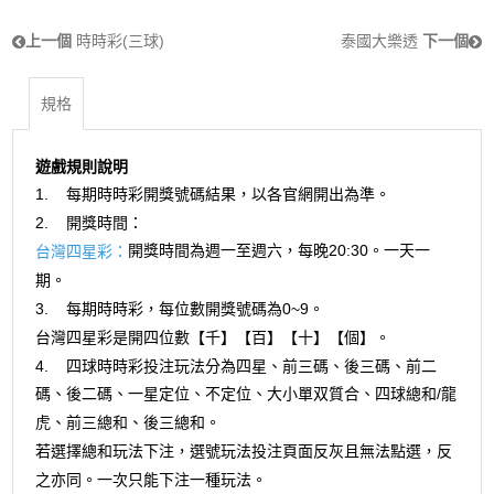
上一個
時時彩(三球)
泰國大樂透
下一個
規格
遊戲規則說明
1. 每期時時彩開獎號碼結果，以各官網開出為準。
2. 開獎時間：
開獎時間為週一至週六，每晚20:30。一天一
台灣四星彩：
期。
3. 每期時時彩，每位數開獎號碼為0~9。
台灣四星彩是開四位數【千】【百】【十】【個】。
4. 四球時時彩投注玩法分為四星、前三碼、後三碼、前二
碼、後二碼、一星定位、不定位、大小單双質合、四球總和/龍
虎、前三總和、後三總和。
若選擇總和玩法下注，選號玩法投注頁面反灰且無法點選，反
之亦同。一次只能下注一種玩法。