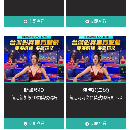
於當日每場開跑前3分鐘截止
號由小到大排列後分成五個區
下注。每場賽馬入閘開跑前所
塊；取開獎號碼的第1~4位置
顯示的賠率僅供參考，賠
開獎號碼相加，和值
立即查看
立即查看
新加坡4D
時時彩(三球)
每期新加坡4D開獎號碼結
每期時時彩開獎號碼結果，以
果，以官網開出為準。開獎日
各官網開出為準。開獎時間：
期：每週三、六、日，於開獎
福彩3D：開獎時間每天
當日18:25分截止下注
21:15。一天一期。體彩
立即查看
立即查看