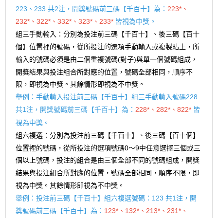
223、233 共2注，開獎號碼前三碼【千百十】為：
223*、
232*、322*、332*、323*、233*
皆視為中獎。
組三手動輸入：分別為投注前三碼【千百十】、後三碼【百十
個】位置裡的號碼，從所投注的選項手動輸入或複製貼上，所
輸入的號碼必須是由二個重複號碼(對子)與單一個號碼組成，
開獎結果與投注組合所對應的位置，號碼全部相同，順序不
限，即視為中獎。其餘情形即視為不中獎。
舉例：手動輸入投注前三碼【千百十】組三手動輸入號碼228
共1注，開獎號碼前三碼【千百十】為：
228*、282*、822*
皆
視為中獎。
組六複選：分別為投注前三碼【千百十】、後三碼【百十個】
位置裡的號碼，從所投注的選項號碼0～9中任意選擇三個或三
個以上號碼，投注的組合是由三個全部不同的號碼組成，開獎
結果與投注組合所對應的位置，號碼全部相同，順序不限，即
視為中獎。其餘情形即視為不中獎。
舉例：投注前三碼【千百十】組六複選號碼：123 共1注，開
獎號碼前三碼【千百十】為：
123*、132*、213*、231*、