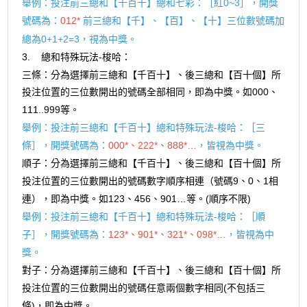
舉例：投注前三總和【千百十】總和七彩：［紅0~3］，開獎
號碼為：
012*
前三總和【千】、【百】、【十】三位數號碼加
總為0+1+2=3，視為中獎。
3. 總和特殊玩法-梭哈：
三條：分為選擇前三總和【千百十】、後三總和【百十個】所
投注位置的三位數開出的號碼全部相同，即為中獎。如000、
111..999等。
舉例：投注前三總和【千百十】總和特殊玩法-梭哈：［三
條］，開獎號碼為：
000*、222*、888*…
，皆視為中獎。
順子：分為選擇前三總和【千百十】、後三總和【百十個】所
投注位置的三位數開出的號碼數字順序相連（號碼9、0、1相
連），即為中獎。如123、456、901…等。(順序不限)
舉例：投注前三總和【千百十】總和特殊玩法-梭哈：［順
子］，開獎號碼為：
123*、901*、321*、098*…
，皆視為中
獎。
對子：分為選擇前三總和【千百十】、後三總和【百十個】所
投注位置的三位數開出的號碼任意兩個數字相同(不包括三
條)，即為中獎。