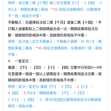
舉例：投注後二碼【十個】後二定位複選【十】：1【個】：2
共1注。開獎結果後二碼為：
**21
與投注號碼相同，位數順序
不一致，視為不中獎。
手動輸入：先選擇投注前二碼【千百】或後二碼【十個】，手
打輸入或複製貼上二個號碼組合成一注。開獎結果與投注位
數、號碼相同即視為中獎，其餘情形即視為不中獎。
舉例：投注後二定位手動輸入，手動輸入號碼：45 共1注，開
獎結果後二碼為：
**45
與投注號碼相同，位數順序一致，視為
中獎。
4. 一星定位：
複選：【千】、【百】、【十】、【個】位數中分別從0～9中
任意選擇一個或一個以上號碼投注。開獎結果與投注位數、號
碼相同即視為中獎，其餘情形即視為不中獎。
舉例：投注一星定位-複選【千】：
3
【百】：
2
【十】：
4
【個】：
5
共4注，開獎結果為：【千】：1【百】：
2【十】：2【個】：5，其中[百][個]位數獎號與投注位數號碼
相符，視為中獎。