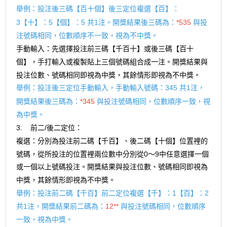
舉例：投注後三碼【百十個】後三定位複選【百】：
3【十】：5【個】：5 共1注。開獎結果後三碼為：
*535
與投
注號碼相同，位數順序不一致，視為不中獎。
手動輸入：先選擇投注前三碼【千百十】或後三碼【百十
個】，手打輸入或複製貼上三個號碼組合成一注。開獎結果與
投注位數、號碼相同即視為中獎，其餘情形即視為不中獎。
舉例：投注後三定位手動輸入，手動輸入號碼：345 共1注，
開獎結果後三碼為：
*345
與投注號碼相同，位數順序一致，視
為中獎。
3. 前二/後二定位：
複選：分別為投注前二碼【千百】、後二碼【十個】位置裡的
號碼，從所投注的位置裡兩位數中分別從0～9中任意選擇一個
或一個以上號碼投注。開獎結果與投注位數、號碼相同即視為
中獎，其餘情形即視為不中獎。
舉例：投注前二碼【千百】前二定位複選【千】：1【百】：2
共1注，開獎結果前二碼為：
12**
與投注號碼相同，位數順序
一致，視為中獎。