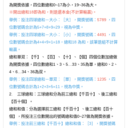
為開獎依據，四位數總和0~17為小，19~36為大。
※開出總和18即為和，則退還本金(不計算輸贏)。
舉例：投注四球總和－大小：［大］，開獎號碼：
5789
，四
位數號碼合計為5+7+8+9=29，視為中獎。
舉例：投注四球總和－大小：［小］，開獎號碼：
4491
，四
位數號碼合計為4+4+9+1=18，總和18 為和，該筆退組不計算
輸贏。
總和單双：【千】、【百】、【十】、【個】四個位數加總做
為開獎依據，四位數總和1、3、5…33、35為單，總和0、2、
4、6…34、36為双。
舉例：投注四球總和－單双：［單］，開獎號碼：
1235
，四
位數號碼合計為1+2+3+5=11，視為中獎。
2. 三球總和：三球總和分為前三總和【千百十】、後三總和
【百十個】。
總和和值：分為選擇前三總和【千百十】、後三總和【百十
個】，所投注三位數開出的號碼總和值0~27做為開獎依據。
舉例：投注前三總和【千百十】總和和值：［3］，開獎號碼