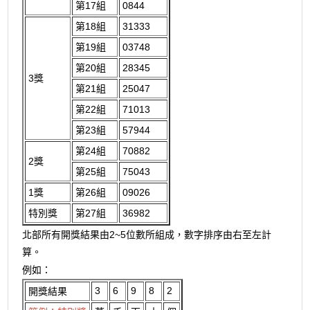
第17組
0844
第18組
31333
第19組
03748
第20組
28345
3獎
第21組
25047
第22組
71013
第23組
57944
第24組
70882
2獎
第25組
75043
1獎
第26組
09026
特別獎
第27組
36982
北部所有開獎結果由2~5位數所組成，數字排序由右至左計
算。
例如：
3
6
9
8
2
開獎結果