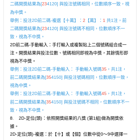
二碼開獎結果為[
23
4120] 與投注號碼相同，位數順序一致，視
為中獎。
舉例：投注2D前二碼-複選【十萬】：
2
【萬】：
1
共1注，前
二碼開獎結果為[
23
4120] 與投注號碼不相同，位數順序不一
致，視為不中獎。
2D前二碼-手動輸入：手打輸入或複製貼上二個號碼組合成一
注。開獎結果與投注位數、號碼相同即視為中獎，其餘情形即
視為不中獎。
舉例：投注2D前二碼-手動輸入： 手動輸入號碼
35
，共1注，
前二碼開獎結果為[
35
4150] 與投注號碼相同，位數順序一致，
視為中獎。
舉例：投注2D前二碼-手動輸入： 手動輸入號碼
45
，共1注，
前二碼開獎結果為[
35
4150] 與投注號碼不相同，位數順序不一
致，視為不中獎。
8. 2D-定位(頭)：依照開獎結果的八獎 (第1組)做為開獎依
據。
2D-定位(頭)-複選：於【十】或【個】位數中從0～9中選擇一