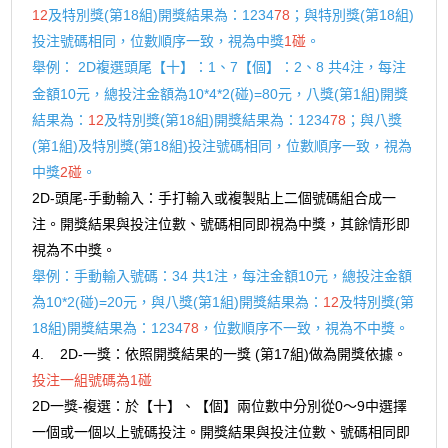
12
及特別獎(第18組)開獎結果為：1234
78
；與特別獎(第18組)
投注號碼相同，位數順序一致，視為中獎
1碰
。
舉例： 2D複選頭尾【十】：1、7【個】：2、8 共4注，每注
金額10元，總投注金額為10*4*2(碰)=80元，八獎(第1組)開獎
結果為：
12
及特別獎(第18組)開獎結果為：1234
78
；與八獎
(第1組)及特別獎(第18組)投注號碼相同，位數順序一致，視為
中獎
2碰
。
2D-頭尾-手動輸入：手打輸入或複製貼上二個號碼組合成一
注。開獎結果與投注位數、號碼相同即視為中獎，其餘情形即
視為不中獎。
舉例：手動輸入號碼：34 共1注，每注金額10元，總投注金額
為10*2(碰)=20元，與八獎(第1組)開獎結果為：
12
及特別獎(第
18組)開獎結果為：1234
78
，位數順序不一致，視為不中獎。
4. 2D-一獎：依照開獎結果的一獎 (第17組)做為開獎依據。
投注一組號碼為1碰
2D一獎-複選：於【十】、【個】兩位數中分別從0～9中選擇
一個或一個以上號碼投注。開獎結果與投注位數、號碼相同即