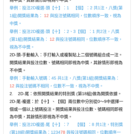
為中獎，其餘情形即視為不中獎。
舉例：投注2D複選-頭【十】：1 【個】：2 共1注，八獎(第
1組)開獎結果為：
12
與投注號碼相同，位數順序一致，視為
中獎。
舉例：投注2D複選-頭【十】：2、3【個】：1 共2注，八獎
(第1組)開獎結果為：
12
與投注號碼相同，位數順序不一致，
視為不中獎。
2D-頭-手動輸入：手打輸入或複製貼上二個號碼組合成一注。
開獎結果與投注位數、號碼相同即視為中獎，其餘情形即視為
不中獎。
舉例：手動輸入號碼：45 共1注，八獎(第1組)開獎結果為：
12
與投注號碼不相同，位數不一致，視為不中獎。
2. 2D-尾：依照開獎結果的特別獎 (第18組)做為開獎依據。
2D-尾-複選：於【十】、【個】兩位數中分別從0～9中選擇一
個或一個以上號碼投注。開獎結果與投注位數、號碼相同即視
為中獎，其餘情形即視為不中獎。
舉例：投注2D複選-尾【十】：7 【個】：8 共1注，特別獎
(第18組)開獎結果為：1234
78
與投注號碼相同，位數順序一