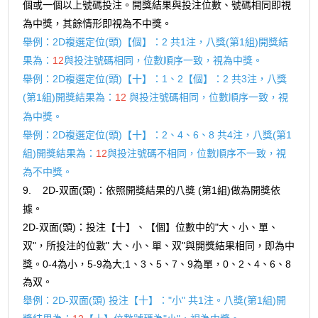
個或一個以上號碼投注。開獎結果與投注位數、號碼相同即視
為中獎，其餘情形即視為不中獎。
舉例：2D複選定位(頭)【個】：2 共1注，八獎(第1組)開獎結
果為：
12
與投注號碼相同，位數順序一致，視為中獎。
舉例：2D複選定位(頭)【十】：1、2【個】：2 共3注，八獎
(第1組)開獎結果為：
12
與投注號碼相同，位數順序一致，視
為中獎。
舉例：2D複選定位(頭)【十】：2、4、6、8 共4注，八獎(第1
組)開獎結果為：
12
與投注號碼不相同，位數順序不一致，視
為不中獎。
9. 2D-双面(頭)：依照開獎結果的八獎 (第1組)做為開獎依
據。
2D-双面(頭)：投注【十】、【個】位數中的"大、小、單、
双"，所投注的位數" 大、小、單、双"與開獎結果相同，即為中
獎。0-4為小，5-9為大;1、3、5、7、9為單，0、2、4、6、8
為双。
舉例：2D-双面(頭) 投注【十】："小" 共1注。八獎(第1組)開