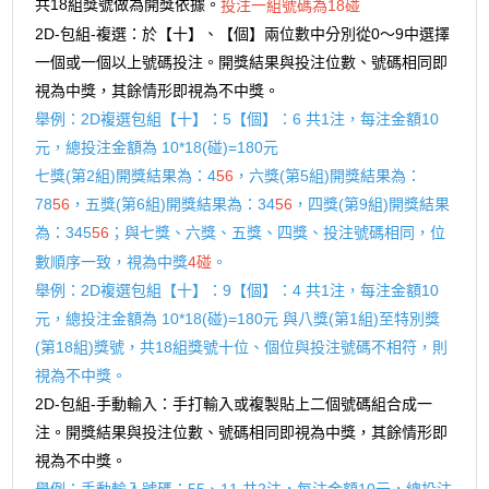
共18組獎號做為開獎依據。
投注一組號碼為18碰
2D-包組-複選：於【十】、【個】兩位數中分別從0～9中選擇
一個或一個以上號碼投注。開獎結果與投注位數、號碼相同即
視為中獎，其餘情形即視為不中獎。
舉例：2D複選包組【十】：5【個】：6 共1注，每注金額10
元，總投注金額為 10*18(碰)=180元
七獎(第2組)開獎結果為：4
56
，六獎(第5組)開獎結果為：
78
56
，五獎(第6組)開獎結果為：34
56
，四獎(第9組)開獎結果
為：345
56
；與七獎、六獎、五獎、四獎、投注號碼相同，位
數順序一致，視為中獎
4碰
。
舉例：2D複選包組【十】：9【個】：4 共1注，每注金額10
元，總投注金額為 10*18(碰)=180元 與八獎(第1組)至特別獎
(第18組)獎號，共18組獎號十位、個位與投注號碼不相符，則
視為不中獎。
2D-包組-手動輸入：手打輸入或複製貼上二個號碼組合成一
注。開獎結果與投注位數、號碼相同即視為中獎，其餘情形即
視為不中獎。