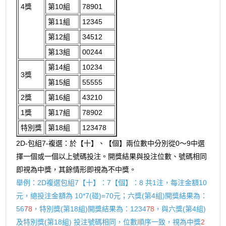
4獎
第10組
78901
第11組
12345
第12組
34512
第13組
00244
第14組
10234
3獎
第15組
55555
2獎
第16組
43210
1獎
第17組
78902
特別獎
第18組
123478
2D-包組7-複選：於【十】、【個】兩位數中分別從0～9中選
擇一個或一個以上號碼投注。開獎結果與投注位數、號碼相同
即視為中獎，其餘情形即視為不中獎。
舉例：2D複選包組7【十】：7【個】：8 共1注，每注金額10
元，總投注金額為 10*7(碰)=70元；六獎(第4組)開獎結果為：
56
78
，特別獎(第18組)開獎結果為：1234
78
，與六獎(第4組)
及特別獎(第18組) 投注號碼相同，位數順序一致，視為中獎
2